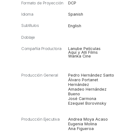
Formato de Proyección
DCP
Idioma
Spanish
Subtítulos
English
Doblaje
Compañía Productora
Lanube Películas
Aquí y Allí Films
Wanka Cine
Producción General
Pedro Hernández Santo
Álvaro Portanet
Hernández
Amadeo Hernández
Bueno
José Carmona
Ezequiel Borovinsky
Producción Ejecutiva
Andrea Moya Acaso
Eugenia Molina
Ana Figueroa