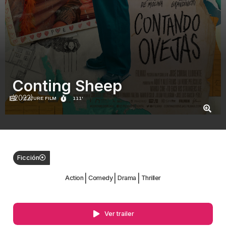
Conting Sheep
(2022)
FEATURE FILM
111'
Ficción
|
|
|
Action
Comedy
Drama
Thriller
Ver trailer