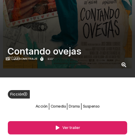
Contando ovejas
(2022)
LARGOMETRAJE
111'
Ficción
|
|
|
Acción
Comedia
Drama
Suspenso
Ver trailer