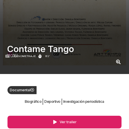
Contame Tango
(2015)
LARGOMETRAJE
81'
Documental
|
|
Biográfico
Deportivo
Investigación periodística
Ver trailer