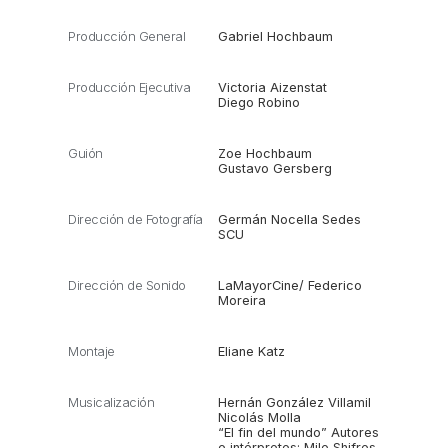
Producción General
Gabriel Hochbaum
Producción Ejecutiva
Victoria Aizenstat
Diego Robino
Guión
Zoe Hochbaum
Gustavo Gersberg
Dirección de Fotografía
Germán Nocella Sedes
SCU
Dirección de Sonido
LaMayorCine/ Federico
Moreira
Montaje
Eliane Katz
Musicalización
Hernán González Villamil
Nicolás Molla
“El fin del mundo” Autores
e intérpretes: Mile Shifres