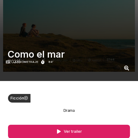
Como el mar
(2023)
LARGOMETRAJE
84'
Ficción
Drama
Ver trailer