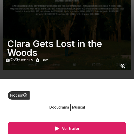
Clara Gets Lost in the
Woods
(2023)
FEATURE FILM
86'
Ficción
|
Docudrama
Musical
Ver trailer