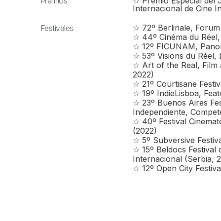
Premios
☆ Premio Especial del 
Internacional de Cine I
☆ 72º Berlinale, Forum
Festivales
☆ 44º Cinéma du Réel, 
☆ 12º FICUNAM, Panora
☆ 53º Visions du Réel, 
☆ Art of the Real, Film
2022)
☆ 21º Courtisane Festiv
☆ 19º IndieLisboa, Feat
☆ 23º Buenos Aires Fest
Independiente, Compete
☆ 40º Festival Cinemat
(2022)
☆ 5º Subversive Festiva
☆ 15º Beldocs Festival
Internacional (Serbia, 
☆ 12º Open City Festiv