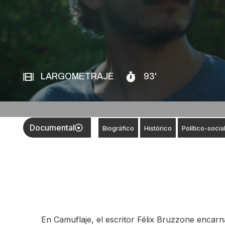
LARGOMETRAJE
93'
Documental
Biográfico
Histórico
Político-socia
En Camuflaje, el escritor Félix Bruzzone encar