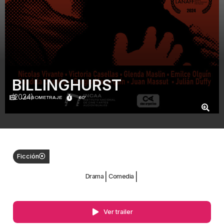
BILLINGHURST
(2024)
LARGOMETRAJE
60'
Ficción
|
|
Drama
Comedia
Ver trailer