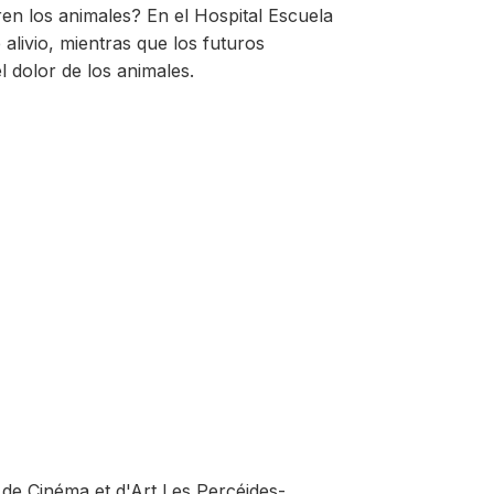
en los animales? En el Hospital Escuela
alivio, mientras que los futuros
l dolor de los animales.
l de Cinéma et d'Art Les Percéides-