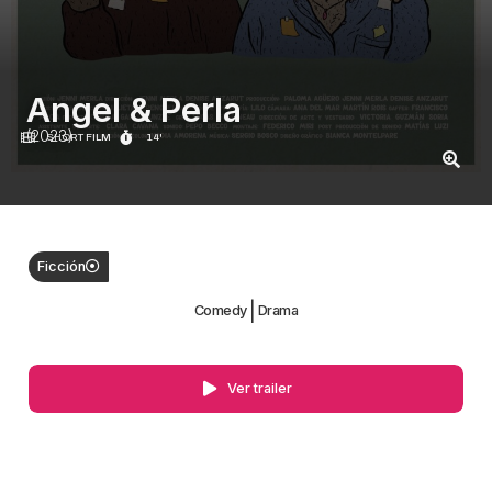
Angel & Perla
(2023)
SHORT FILM
14'
Ficción
|
Comedy
Drama
Ver trailer