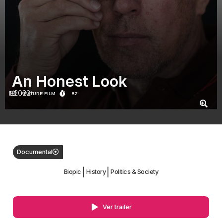
An Honest Look
(2022)
FEATURE FILM
82'
Documental
|
|
Biopic
History
Politics & Society
Ver trailer