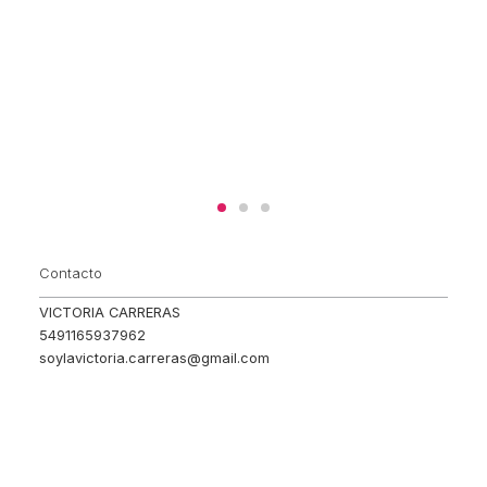
Contacto
VICTORIA CARRERAS
5491165937962
soylavictoria.carreras@gmail.com