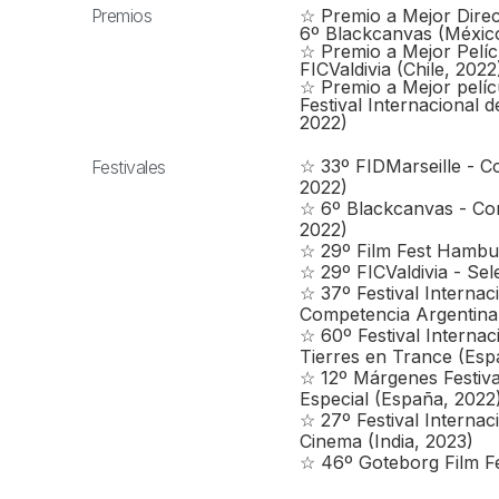
Premios
☆ Premio a Mejor Dire
6º Blackcanvas (Méxic
☆ Premio a Mejor Pelícu
FICValdivia (Chile, 2022
☆ Premio a Mejor pelíc
Festival Internacional 
2022)
☆ 33º FIDMarseille - C
Festivales
2022)
☆ 6º Blackcanvas - Co
2022)
☆ 29º Film Fest Hambur
☆ 29º FICValdivia - Sel
☆ 37º Festival Internac
Competencia Argentina 
☆ 60º Festival Internac
Tierres en Trance (Esp
☆ 12º Márgenes Festiva
Especial (España, 2022
☆ 27º Festival Internac
Cinema (India, 2023)
☆ 46º Goteborg Film Fe