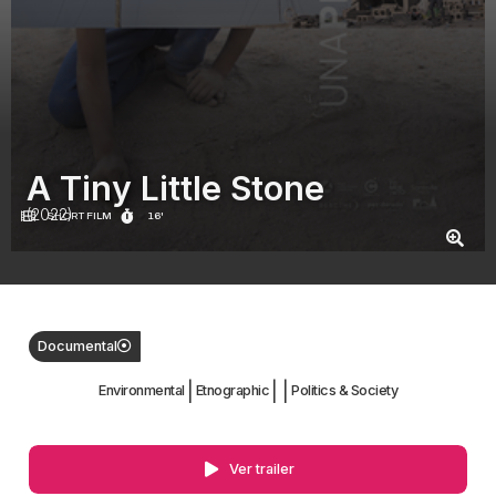
A Tiny Little Stone
(2022)
SHORT FILM
16'
Documental
|
|
|
Environmental
Etnographic
Politics & Society
Ver trailer