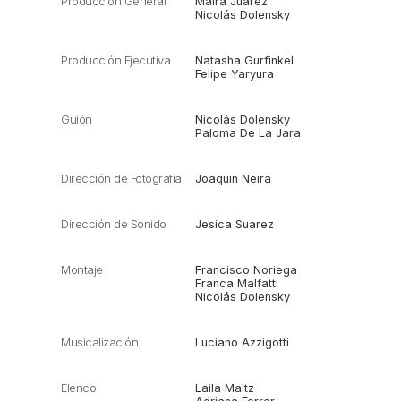
Producción General
Maira Juarez
Nicolás Dolensky
Producción Ejecutiva
Natasha Gurfinkel
Felipe Yaryura
Guión
Nicolás Dolensky
Paloma De La Jara
Dirección de Fotografía
Joaquin Neira
Dirección de Sonido
Jesica Suarez
Montaje
Francisco Noriega
Franca Malfatti
Nicolás Dolensky
Musicalización
Luciano Azzigotti
Elenco
Laila Maltz