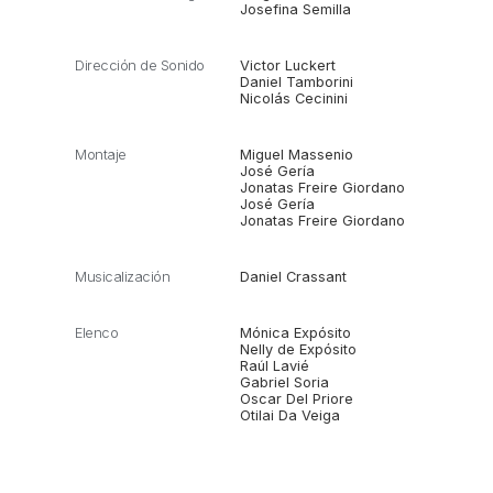
Josefina Semilla
Dirección de Sonido
Victor Luckert
Daniel Tamborini
Nicolás Cecinini
Montaje
Miguel Massenio
José Gería
Jonatas Freire Giordano
José Gería
Jonatas Freire Giordano
Musicalización
Daniel Crassant
Elenco
Mónica Expósito
Nelly de Expósito
Raúl Lavié
Gabriel Soria
Oscar Del Priore
Otilai Da Veiga