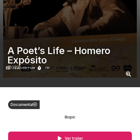
A Poet’s Life – Homero
Expósito
(2022)
FEATURE FILM
78'
Documental
Biopic
Ver trailer