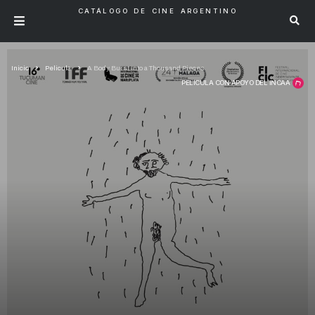
CATÁLOGO DE CINE ARGENTINO
Inicio
Pelicula
A Body Burst Into a Thousand Pieces
PELÍCULA CON APOYO DEL INCAA