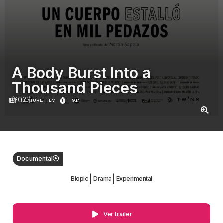
A Body Burst Into a
Thousand Pieces
(2021)
FEATURE FILM
91'
Documental
|
|
Biopic
Drama
Experimental
Ver trailer