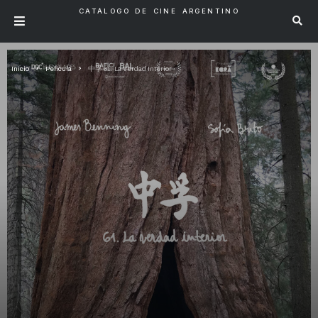
CATÁLOGO DE CINE ARGENTINO
Inicio
Pelicula
中孚 61. La Verdad Interior