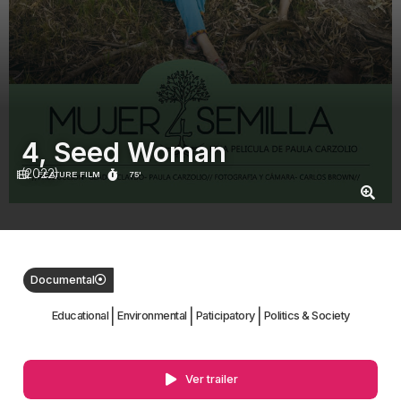
4, Seed Woman
(2022)
FEATURE FILM
75'
Documental
|
|
|
Educational
Environmental
Paticipatory
Politics & Society
Ver trailer