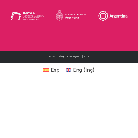
INCAA | Catálogo de cine Argentino | 2023
Esp
Eng
(
Ing
)