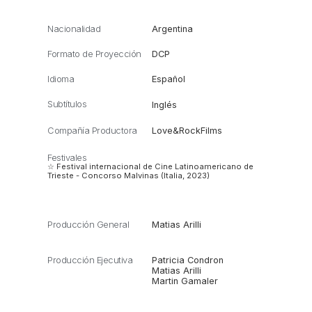
Nacionalidad
Argentina
Formato de Proyección
DCP
Idioma
Español
Subtítulos
Inglés
Compañía Productora
Love&RockFilms
Festivales
☆ Festival internacional de Cine Latinoamericano de
Trieste - Concorso Malvinas (Italia, 2023)
Producción General
Matias Arilli
Producción Ejecutiva
Patricia Condron
Matias Arilli
Martin Gamaler