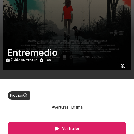
Entremedio
(2024)
LARGOMETRAJE
83'
Ficción
|
Aventuras
Drama
Ver trailer