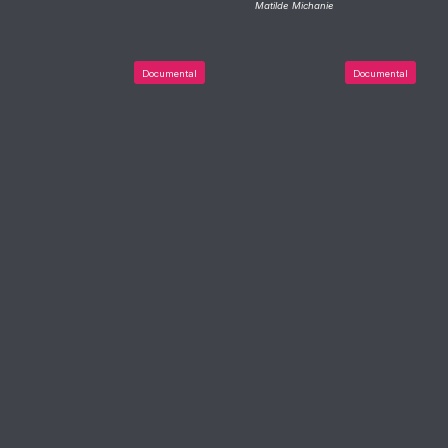
Matilde Michanie
Documental
Documental
2024
2024
LA PELÍCULA DE BÁÑEZ
DESPUÉS DE UN BUEN
DÍA
Marcos Rodríguez
Néstor Frenkel