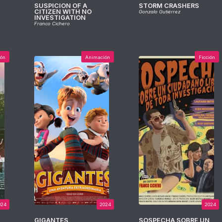
SUSPICION OF A
STORM CRASHERS
CITIZEN WITH NO
Gonzalo Gutiérrez
INVESTIGATION
Franco Cichero
ión
Animación
Ficción
024
2024
2024
GIGANTES
SOSPECHA SOBRE UN