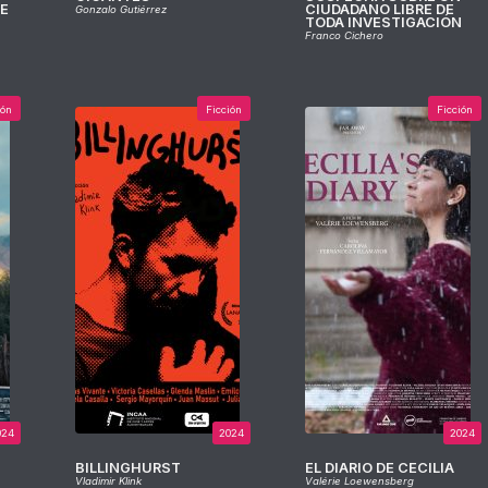
DE
CIUDADANO LIBRE DE
Gonzalo Gutiérrez
TODA INVESTIGACIÓN
Franco Cichero
ión
Ficción
Ficción
024
2024
2024
BILLINGHURST
EL DIARIO DE CECILIA
Vladimir Klink
Valérie Loewensberg