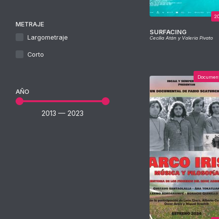
2
METRAJE
SURFACING
Largometraje
Cecilia Atán y Valeria Pivato
Corto
Documen
AÑO
2013
—
2023