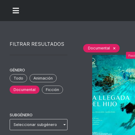
FILTRAR RESULTADOS
×
Documental
Ficc
GÉNERO
Todo
Animación
Documental
Ficción
SUBGÉNERO
Seleccionar subgénero