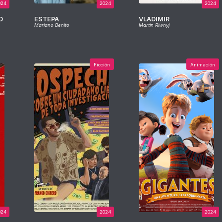
024
2024
2024
D
ESTEPA
VLADIMIR
Mariano Benito
Martín Riwnyj
Ficción
Animación
024
2024
2024